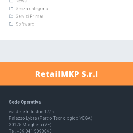
News
Senza categoria
Servizi Primari
Software
RetailMKP S.r.l
Sede Operativa
via delle Industrie 17/a
Palazzo Lybra (Parco Tecnologico VEGA)
30175 Marghera (VE)
Tel. +39 041 5093043