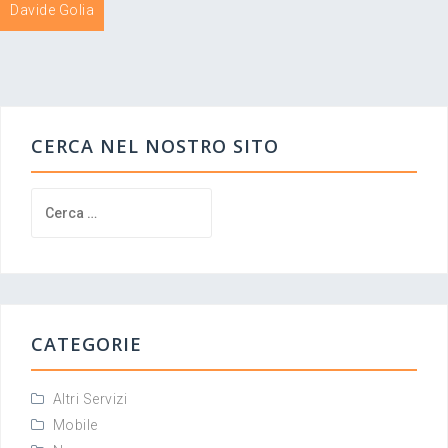
Navigazione
Davide Golia
articoli
CERCA NEL NOSTRO SITO
Ricerca
per:
CATEGORIE
Altri Servizi
Mobile