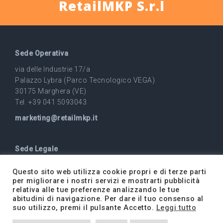
RetailMKP S.r.l
Sede Operativa
via delle Industrie 17/a
Palazzo Lybra (Parco Tecnologico VEGA)
30175 Marghera (VE)
Tel. +39 041 5093043
marketing@retailmkp.it
Sede Legale
via Zorzi 7,
Questo sito web utilizza cookie propri e di terze parti
37138 Verona (VR)
per migliorare i nostri servizi e mostrarti pubblicità
P.Iva 09779210963
relativa alle tue preferenze analizzando le tue
abitudini di navigazione. Per dare il tuo consenso al
suo utilizzo, premi il pulsante Accetto.
Leggi tutto