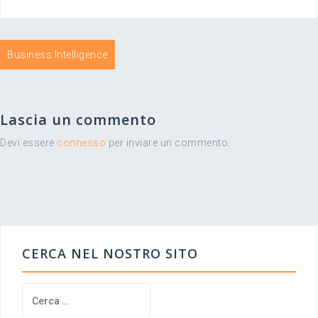
Navigazione
Business Intelligence
articoli
Lascia un commento
Devi essere
connesso
per inviare un commento.
CERCA NEL NOSTRO SITO
Ricerca
per: