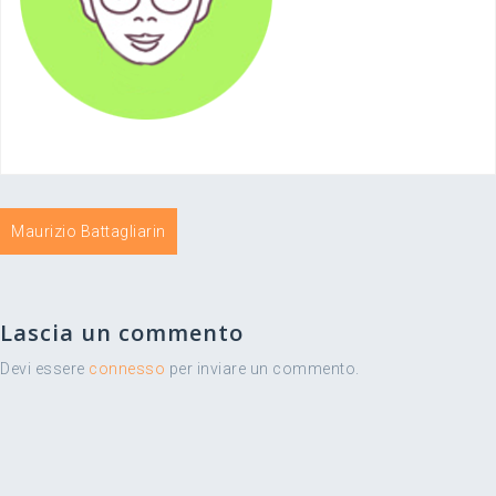
Navigazione
Maurizio Battagliarin
articoli
Lascia un commento
Devi essere
connesso
per inviare un commento.