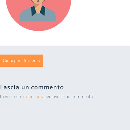
Navigazione
Giuseppe Romeres
articoli
Lascia un commento
Devi essere
connesso
per inviare un commento.