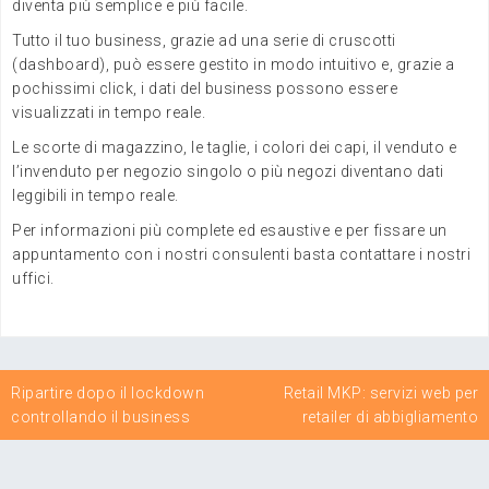
diventa più semplice e più facile.
Tutto il tuo business, grazie ad una serie di cruscotti
(dashboard), può essere gestito in modo intuitivo e, grazie a
pochissimi click, i dati del business possono essere
visualizzati in tempo reale.
Le scorte di magazzino, le taglie, i colori dei capi, il venduto e
l’invenduto per negozio singolo o più negozi diventano dati
leggibili in tempo reale.
Per informazioni più complete ed esaustive e per fissare un
appuntamento con i nostri consulenti basta contattare i nostri
uffici.
Navigazione
Ripartire dopo il lockdown
Retail MKP: servizi web per
articoli
controllando il business
retailer di abbigliamento